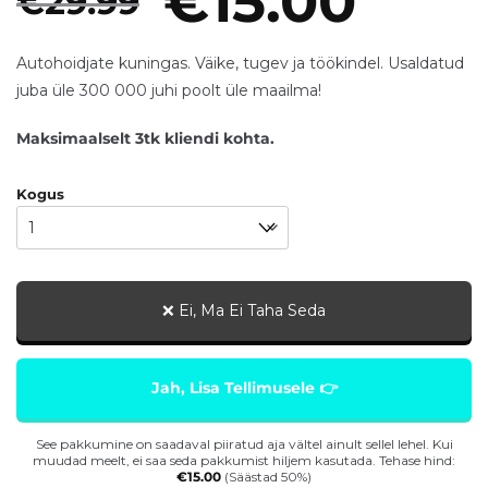
€
15.00
€
29.99
based on
customer
Autohoidjate kuningas. Väike, tugev ja töökindel. Usaldatud
ratings
juba üle 300 000 juhi poolt üle maailma!
Maksimaalselt 3tk kliendi kohta.
Kogus
❌ Ei, Ma Ei Taha Seda
Jah, Lisa Tellimusele 👉
See pakkumine on saadaval piiratud aja vältel ainult sellel lehel. Kui
muudad meelt, ei saa seda pakkumist hiljem kasutada. Tehase hind:
€
15.00
(Säästad 50%)