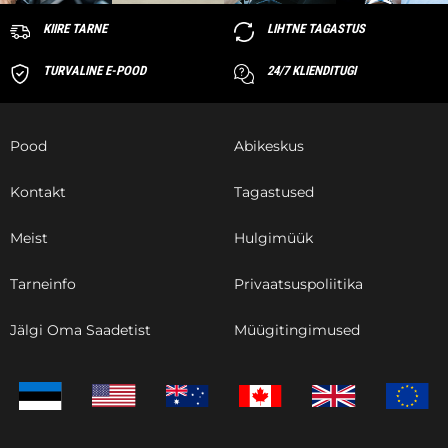
KIIRE TARNE
LIHTNE TAGASTUS
TURVALINE E-POOD
24/7 KLIENDITUGI
Pood
Abikeskus
Kontakt
Tagastused
Meist
Hulgimüük
Tarneinfo
Privaatsuspoliitika
Jälgi Oma Saadetist
Müügitingimused