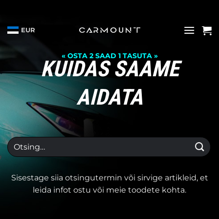
Skip
to
content
EUR
« OSTA 2 SAAD 1 TASUTA »
KUIDAS SAAME
AIDATA
Otsi:
Sisestage siia otsingutermin või sirvige artikleid, et
leida infot ostu või meie toodete kohta.