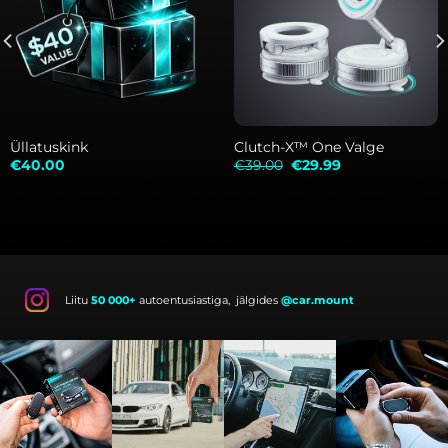
Üllatuskink
Clutch-X™ One Valge
Algne
Current
€
40.00
€
39.00
€
29.99
hind
price
oli:
is:
€39.00.
€29.99.
Liitu
50 000+
autoentusiastiga, jälgides
@car.mount