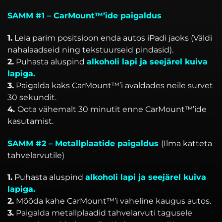
SAMM #1
– CarMount™’ide paigaldus
1.
Leia parim positsioon enda autos iPadi jaoks (Väldi
nahalaadseid ning tekstuurseid pindasid).
2.
Puhasta aluspind
alkoholi lapi ja seejärel kuiva
lapiga.
3.
Paigalda kaks CarMount™’i avaldades neile survet
30 sekundit.
4.
Oota vähemalt 30 minutit enne CarMount™’ide
kasutamist.
SAMM #2 – Metallplaatide paigaldus
(Ilma katteta
tahvelarvutile)
1.
Puhasta aluspind
alkoholi lapi ja seejärel kuiva
lapiga.
2.
Mõõda kahe CarMount™’i vaheline kaugus autos.
3.
Paigalda metallplaadid tahvelarvuti tagusele